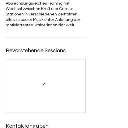
i
Abwechslungsreiches Training mit
i
Wechsel zwischen Kraft und Cardio-
e
Stationen in verschiedenen Zeittakten -
r
alles zu cooler Musik unter Anleitung der
t
motiviertesten Trainerinnen der Welt.
Bevorstehende Sessions
Kontaktangaben