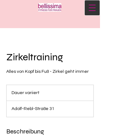
Zirkeltraining
Alles von Kopf bis Fuß - Zirkel geht immer
Dauer variiert
D
a
u
Adolf-Rebl-Straße 31
e
r
v
a
Beschreibung
r