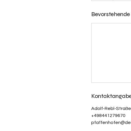
t
Bevorstehende 
d
Kontaktangab
Adolf-Rebl-Straße
+498441279670
pfaffenhofen@dein