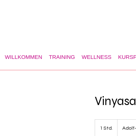
WILLKOMMEN
TRAINING
WELLNESS
KURSP
Vinyasa
1 Std.
1
Adolf
S