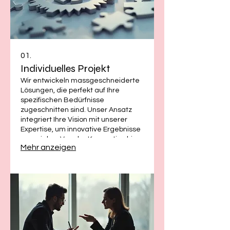
01.
Individuelles Projekt
Wir entwickeln massgeschneiderte
Lösungen, die perfekt auf Ihre
spezifischen Bedürfnisse
zugeschnitten sind. Unser Ansatz
integriert Ihre Vision mit unserer
Expertise, um innovative Ergebnisse
zu erzielen. Von der Konzeption bis
Mehr anzeigen
zur Umsetzung begleiten wir Sie
Schritt für Schritt. Erhalten Sie eine
Lösung, die nur für Sie geschaffen
wurde.