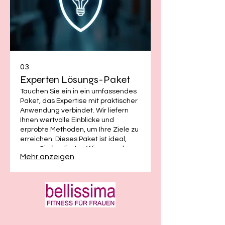
03.
Experten Lösungs-Paket
Tauchen Sie ein in ein umfassendes
Paket, das Expertise mit praktischer
Anwendung verbindet. Wir liefern
Ihnen wertvolle Einblicke und
erprobte Methoden, um Ihre Ziele zu
erreichen. Dieses Paket ist ideal,
wenn Sie fundiertes Wissen und
Mehr anzeigen
klare Handlungsanweisungen
benötigen. Profitieren Sie von
unserer Branchenkenntnis für Ihren
Erfolg.