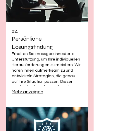
02.
Persönliche
Lösungsfindung
Erhalten Sie massgeschneiderte
Unterstützung, um Ihre individuellen
Herausforderungen zu meistern. Wir
hören Ihnen aufmerksam zu und
entwickeln Strategien, die genau
auf Ihre Situation passen. Dieser
Service ist darauf ausgelegt, Ihnen
Mehr anzeigen
klare Wege und umsetzbare
Ratschläge zu bieten. Finden Sie
Ihre optimale Lösung mit unserer
Hilfe.