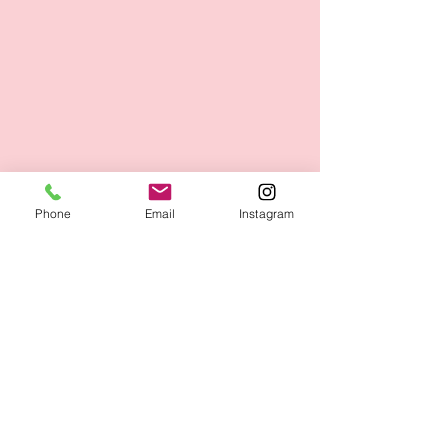
Phone
Email
Instagram
Figur - und Wellness Studio GmbH
Adolf-Rebl-Str. 31