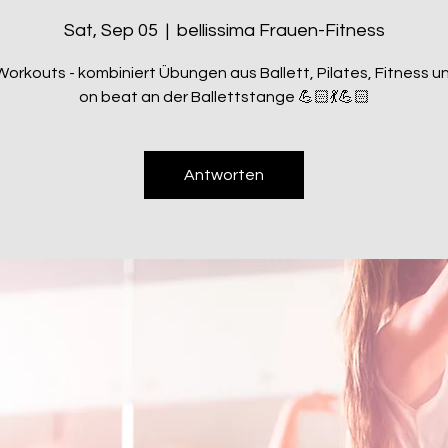
Sat, Sep 05
  |  
bellissima Frauen-Fitness
orkouts - kombiniert Übungen aus Ballett, Pilates, Fitness 
on beat an der Ballettstange 💪🏻💃💪🏻
Antworten