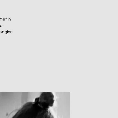
ief in
..
sbeginn