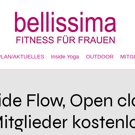
LAN/AKTUELLES
Inside Yoga
OUTDOOR
MITG
ide Flow, Open cl
itglieder kostenl