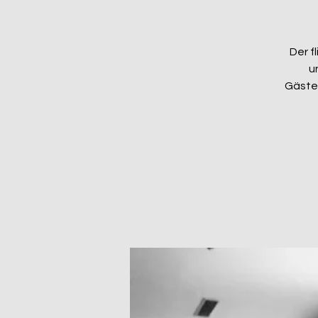
Der f
u
Gäste 