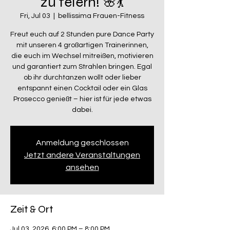
zu feiern! 🌸💃
Fri, Jul 03
  |  
bellissima Frauen-Fitness
Freut euch auf 2 Stunden pure Dance Party
mit unseren 4 großartigen Trainerinnen,
die euch im Wechsel mitreißen, motivieren
und garantiert zum Strahlen bringen. Egal
ob ihr durchtanzen wollt oder lieber
entspannt einen Cocktail oder ein Glas
Prosecco genießt – hier ist für jede etwas
dabei.
Anmeldung geschlossen
Jetzt andere Veranstaltungen
ansehen
Zeit & Ort
Jul 03, 2026, 6:00 PM – 8:00 PM