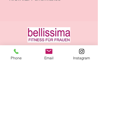
Phone
Email
Instagram
Figur - und Wellness Studio GmbH
Adolf-Rebl-Str. 31
85276 Pfaffenhofen a.d. Ilm
Öffnungszeiten: